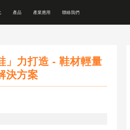
化
產品
產業應用
聯絡我們
配方型光安定劑
接著劑 / 填充材
抗氧化劑
彈性體
高
化
AQ 水性系列
車用材料
交通&工程建設
反
化
®
抗氧化劑 Everaox
」力打造 - 鞋材輕量
Eve
EP 環氧系列
建築材料
運動休閒用品
解決方案
s
UR 光固化 系列
綠能節能
居家用品
HP 矽改性樹脂系列
工業材料
SB 木質預處理 系列
SH 自修復樹脂系列
PU 聚氨酯系列