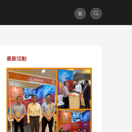
繁
分子染料
妝品
功能性產品
應型聚氨酯染料
妝品
母粒材料
最新活動
®
rtint
客製化產品
化妝品用添加劑