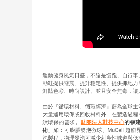
運動健身風氣日盛，不論是慢跑、自行車
動鞋提供避震、提升穩定性、提供抓地力
鮮豔色彩、時尚設計、並且安全無毒，讓
由於『循環材料、循環經濟』蔚為全球主
大量運用環保或回收材料外，在製造過程
續環保的需求。
財團法人鞋技中心
的張
術」
如：可膨脹發泡微球、MuCell 
泡製程，物理發泡可減少刺鼻性味道與低