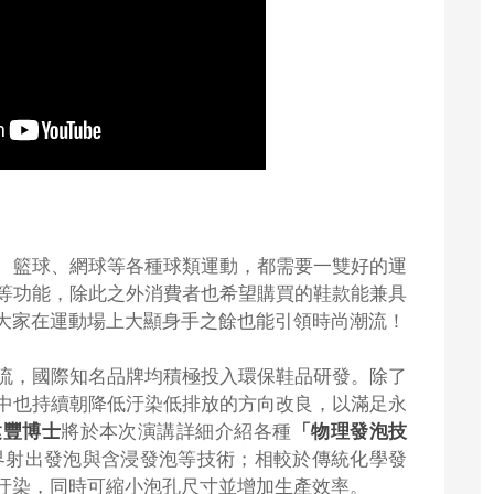
、籃球、網球等各種球類運動，都需要一雙好的運
等功能，除此之外消費者也希望購買的鞋款能兼具
大家在運動場上大顯身手之餘也能引領時尚潮流！
流，國際知名品牌均積極投入環保鞋品研發。除了
中也持續朝降低汙染低排放的方向改良，以滿足永
建豐博士
將於本次演講詳細介紹各種
「
物理發泡技
超臨界射出發泡與含浸發泡等技術；相較於傳統化學發
汙染，同時可縮小泡孔尺寸並增加生產效率。