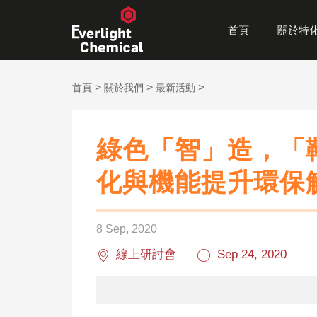
首頁
關於特
>
>
>
首頁
關於我們
最新活動
紫外線吸收劑
塗料
受阻胺光安定劑
塑膠
®
®
Eversorb
Eversorb
高分子劣化防護機制
車用塗料
高分子劣化保護機制
車用塑料
綠色「智」造，「鞋
Benzophenone 二苯甲酮
工業塗料
光安定劑 Hindered
建築塑料
化與機能提升環保
Amine Light Stabilizer
Benzotriazole 苯並三唑
木器塗料
電子塑料
Triazine 三嗪類
環保塗料
居家塑料
8 Sep, 2020
其他類
線上研討會
Sep 24, 2020