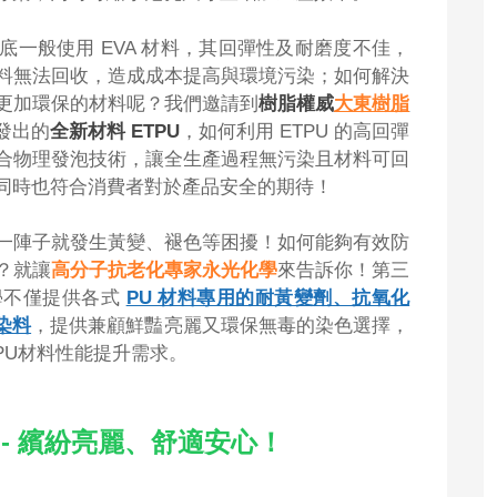
一般使用 EVA 材料，其回彈性及耐磨度不佳，
料無法回收，造成成本提高與環境污染；如何解決
更加環保的材料呢？我們邀請到
樹脂權威
大東樹脂
發出的
全新材料 ETPU
，如何利用 ETPU 的高回彈
合物理發泡技術，讓全生產過程無污染且材料可回
同時也符合消費者對於產品安全的期待！
一陣子就發生黃變、褪色等困擾！如何能夠有效防
？就讓
高分子抗老化專家永光化學
來告訴你！第三
學不僅提供各式
PU 材料專用的耐黃變劑、抗氧化
染料
，提供兼顧鮮豔亮麗又環保無毒的染色選擇，
PU材料性能提升需求。
- 繽紛亮麗、舒適安心！