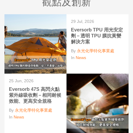
觀點及創新
29 Jul, 2026
Eversorb TPU 用光安定
劑－透明 TPU 膜抗黃變
解決方案
By
永光化學特化事業處
In
News
25 Jun, 2026
Eversorb 47S 高閃火點
紫外線吸收劑－相同耐候
效能、更高安全規格
By
永光化學特化事業處
In
News