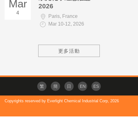
Mar
2026
4
Paris, France
Mar 10-12, 2026
更多活動
繁
簡
日
EN
ES
Copyrights reserved by Everlight Chemical Industrial Corp,
2026
wordpress web
design agency Taipei