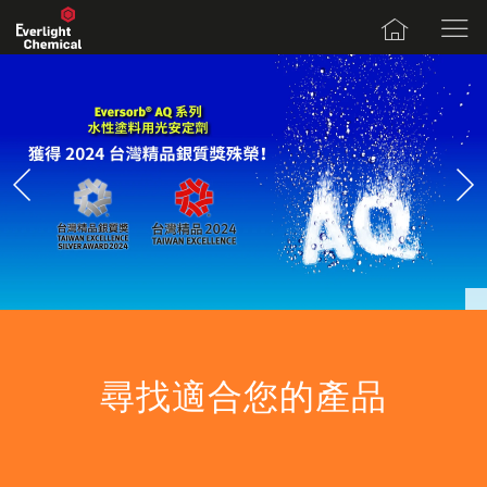
UV Absorber / UV Light Stabilizer
UV Absorber / Light Stabilizer for
Smart Polyurethane Coloring!
for Household
Coatings
High Performance Antioxidant
UV Absorber
UV Light Stabilizer
®
Evertint
Eco-friendly Additives that Offer Protection in Daily
brings out higher color strength and stronger
Aesthetic Colors& High Gloss Retention
color fastness to PU coloring.
Life
Long-term Protection against Degradation
Additives for Stabilization & Protection
Additives for Sustainability & Future
尋找適合您的產品