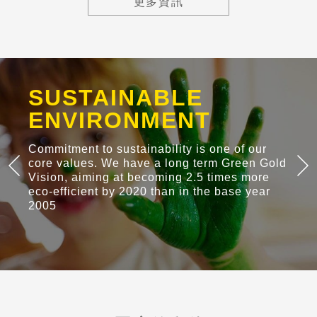
更多資訊
SUSTAINABLE
ENVIRONMENT
Commitment to sustainability is one of our
core values. We have a long term Green Gold
Vision, aiming at becoming 2.5 times more
eco-efficient by 2020 than in the base year
2005