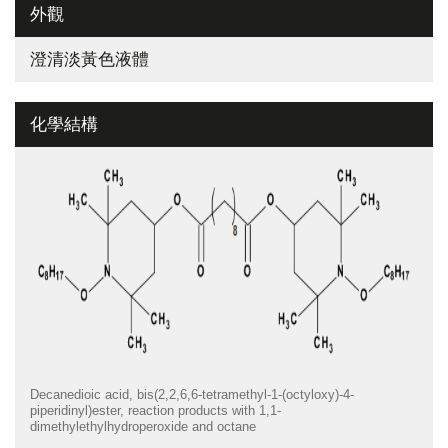
外觀
澄清淡黃色液體
化學結構
Decanedioic acid, bis(2,2,6,6-tetramethyl-1-(octyloxy)-4-
piperidinyl)ester, reaction products with 1,1-
dimethylethylhydroperoxide and octane